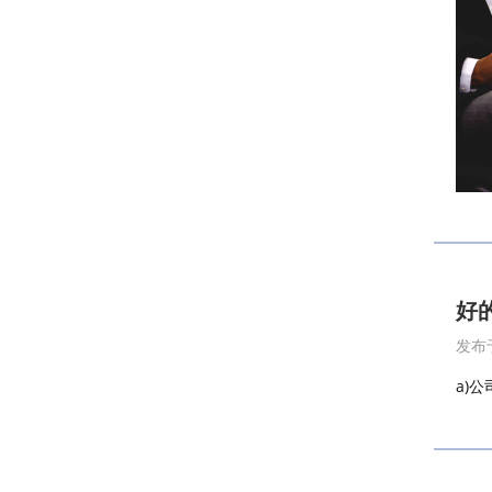
好
发布于
a)