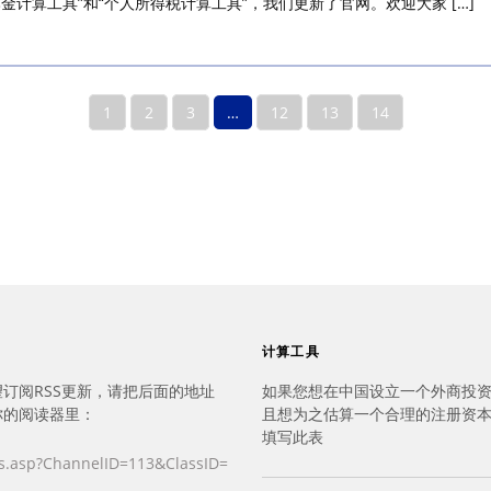
计算工具”和“个人所得税计算工具”，我们更新了官网。欢迎大家 […]
1
2
3
…
12
13
14
计算工具
订阅RSS更新，请把后面的地址
如果您想在中国设立一个外商投
你的阅读器里：
且想为之估算一个合理的注册资
填写此表
s.asp?ChannelID=113&ClassID=