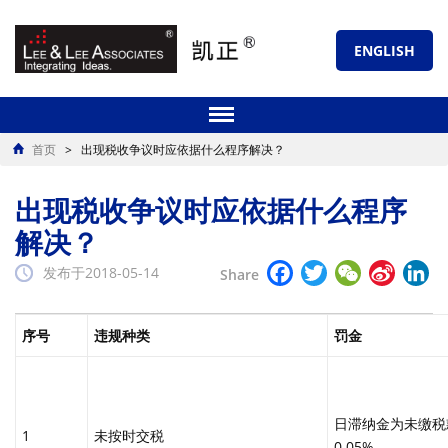
ENGLISH
首页
>
出现税收争议时应依据什么程序解决？
出现税收争议时应依据什么程序
解决？
Facebook
Twitter
WeChat
Sina
Li
发布于2018-05-14
Share
Weibo
序号
违规种类
罚金
日滞纳金为未缴税
1
未按时交税
0.05%